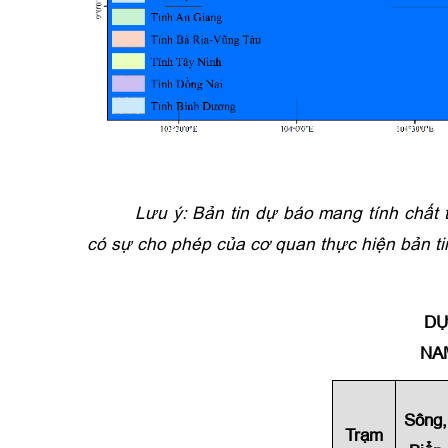
Lưu ý: Bản tin dự báo mang tính chất
có sự cho phép của cơ quan thực hiện bản ti
DỰ
NA
Sông,
Trạm