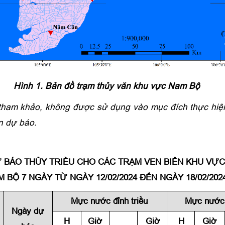
Hình 1. Bản đồ trạm thủy văn khu vực Nam Bộ
 tham khảo, không được sử dụng vào mục đích thực hiện
n dự báo.
 BÁO THỦY TRIỀU CHO CÁC TRẠM VEN BIỂN KHU VỰ
M BỘ 7 NGÀY TỪ NGÀY 12
/
02/2024 ĐẾN NGÀY 18/02/202
Mực nước đỉnh triều
Mực nước 
Ngày dự
H
Giờ
Giờ
H
Giờ