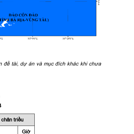
 đề tài, dự án và mục đích khác khi chưa
C
4
chân triều
Giờ