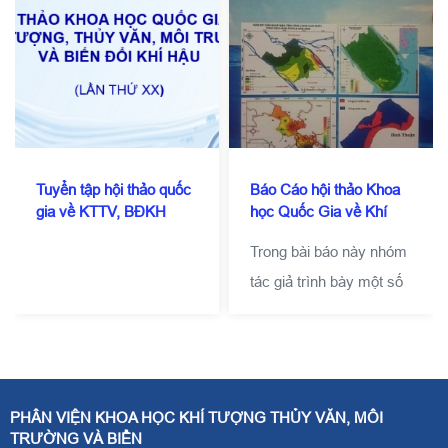
Tuyển tập hội thảo quốc
Báo Cáo hội thảo Khoa
gia về KTTV, BĐKH
học Quốc Gia về Khí
2016
tượng, Thủy văn , Môi
Trong bài báo này nhóm
trường và Biến đổi khí
hậu
tác giả trình bày một số
kết quả thử nghiệm áp
dụng sơ đồ ban đầu hóa
bão NC2011 để mô
phỏng cấu trúc cơn bão
PHÂN VIỆN KHOA HỌC KHÍ TƯỢNG THỦY VĂN, MÔI
số 12 (Damrey) năm
TRƯỜNG VÀ BIỂN