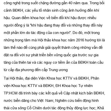
công nghệ trong suốt chặng đường gần 40 năm qua. Trong bối
cảnh BĐKH, các yếu tố nhân sinh cũng ảnh hưởng đến khí
hậu. Quan điểm khoa học về biến đổi khí hậu được nhiều
người đồng ý là "khí hậu đang thay đổi và những thay đổi này
một phần lớn do tác động của con người". Do đó, một trong
những trọng tâm mà Hội thảo khoa học năm 2016 hướng tới là
làm thế nào để cùng phải giải quyết thành công những vấn đề
đặt ra đối với sự phát triển bền vững quốc gia trước sự gia
tăng của thiên tai và các nguy cơ tiềm ẩn của BĐKH toàn cầu
từ cấp địa phương đến cấp Trung ương
Tại Hội thảo, đại diện Viện Khoa học KTTV và BĐKH, Phân
viện Khoa học KTTV và BĐKH, ĐH Khoa học Tự nhiên
TP.HCM đã trình bày các kết quả về Cập nhật kịch bản BĐKH,
nước biển dâng cho Việt Nam; Nghiên cứu biến động hình
thái cửa sông Cổ Chiên dưới tác động thủy động lực học; Khả