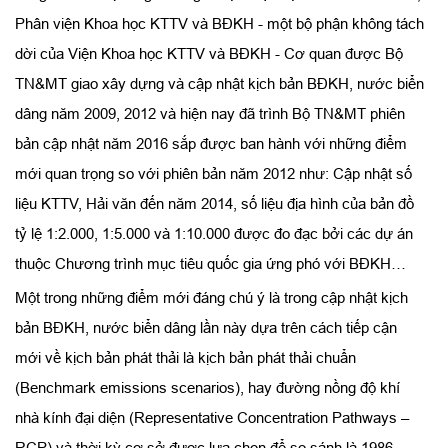
Phân viện Khoa học KTTV và BĐKH - một bộ phận không tách
dời của Viện Khoa học KTTV và BĐKH - Cơ quan được Bộ
TN&MT giao xây dựng và cập nhật kịch bản BĐKH, nước biển
dâng năm 2009, 2012 và hiện nay đã trình Bộ TN&MT phiên
bản cập nhật năm 2016 sắp được ban hành với những điểm
mới quan trọng so với phiên bản năm 2012 như: Cập nhật số
liệu KTTV, Hải văn đến năm 2014, số liệu địa hình của bản đồ
tỷ lệ 1:2.000, 1:5.000 và 1:10.000 được đo đạc bởi các dự án
thuộc Chương trình mục tiêu quốc gia ứng phó với BĐKH…
Một trong những điểm mới đáng chú ý là trong cập nhật kịch
bản BĐKH, nước biển dâng lần này dựa trên cách tiếp cận
mới về kịch bản phát thải là kịch bản phát thải chuẩn
(Benchmark emissions scenarios), hay đường nồng độ khí
nhà kính đại diện (Representative Concentration Pathways –
RCP) và thời kỳ cơ sở được lựa chọn để so sánh là 1986 -