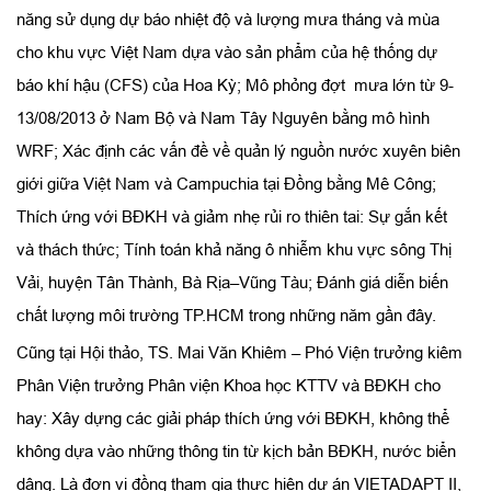
năng sử dụng dự báo nhiệt độ và lượng mưa tháng và mùa
cho khu vực Việt Nam dựa vào sản phẩm của hệ thống dự
báo khí hậu (CFS) của Hoa Kỳ; Mô phỏng đợt mưa lớn từ 9-
13/08/2013 ở Nam Bộ và Nam Tây Nguyên bằng mô hình
WRF; Xác định các vấn đề về quản lý nguồn nước xuyên biên
giới giữa Việt Nam và Campuchia tại Đồng bằng Mê Công;
Thích ứng với BĐKH và giảm nhẹ rủi ro thiên tai: Sự gắn kết
và thách thức; Tính toán khả năng ô nhiễm khu vực sông Thị
Vải, huyện Tân Thành, Bà Rịa–Vũng Tàu; Đánh giá diễn biến
chất lượng môi trường TP.HCM trong những năm gần đây.
Cũng tại Hội thảo, TS. Mai Văn Khiêm – Phó Viện trưởng kiêm
Phân Viện trưởng Phân viện Khoa học KTTV và BĐKH cho
hay: Xây dựng các giải pháp thích ứng với BĐKH, không thể
không dựa vào những thông tin từ kịch bản BĐKH, nước biển
dâng. Là đơn vị đồng tham gia thực hiện dự án VIETADAPT II,