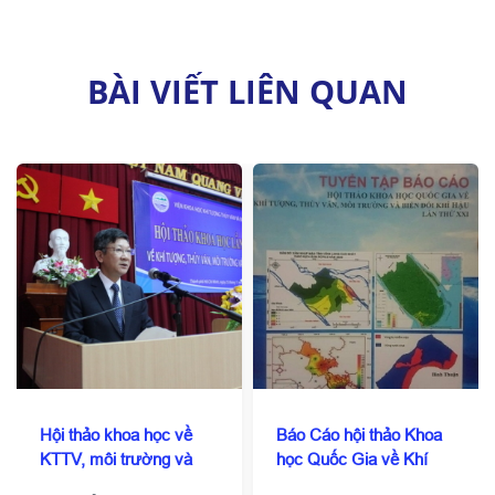
BÀI VIẾT LIÊN QUAN
Hội thảo khoa học về
Báo Cáo hội thảo Khoa
KTTV, môi trường và
học Quốc Gia về Khí
BĐKH 2016
tượng, Thủy văn , Môi