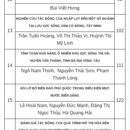
Bùi Việt Hưng
NGHIÊN CỨU TÁC ĐỘNG CỦA NGẬP LỤT ĐẾN MỘT SỐ NGÀNH
TẠI LƯU VỰC SÔNG VÀM CỎ ĐÔNG, TÂY NINH
13
102
Trần Tuấn Hoàng, Võ Thị Thảo Vi, Huỳnh Thị
Mỹ Linh
TÍNH TOÁN KHẢ NĂNG Ô NHIỄM KHU VỰC SÔNG THỊ VẢI
HUYỆN TÂN THÀNH, TỈNH BÀ RỊA VŨNG TÀU
14
111
Ngô Nam Thịnh, Nguyễn Thái Sơn, Phạm
Thanh Long
XÓI LỞ BỜ BIỂN ĐẢO PHÚ QUỐC TRONG ĐIỀU KIỆN MỰC
NƯỚC BIỂN DÂNG
15
122
Lê Hoài Nam, Nguyễn Đức Mạnh, Đặng Thị
Ngọc Thủy, Hà Quang Hải
ĐÁNH GIÁ TÁC ĐỘNG CỦA QUÁ TRÌNH ĐÔ THỊ HÓA ĐẾN