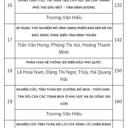
DÒNG CHẢY CỰC TRỊ TRÊN TIỂU LƯU VỰC BÀ LỤA THÀNH
16
132
PHỐ THỦ DẦU MỘT – TỈNH BÌNH DƯƠNG
Trương Văn Hiếu
ÁP DỤNG THỬ NGHIỆM MÔ HÌNH SWAN PHIÊN BẢN MỚI ĐỂ DỰ
BÁO SÓNG VÙNG BIỂN TỈNH BÌNH THUẬN
17
142
Trần Văn Hưng, Phùng Thị Vui, Hoàng Thanh
Minh
PHÂN CHIA HỆ THỐNG BỜ BIỂN ĐẢO PHÚ QUỐC
18
150
Lê Hoài Nam, Đặng Thị Ngọc Thủy, Hà Quang
Hải
NGHIÊN CỨU, TÍNH TOÁN IDF (CƯỜNG ĐỘ MƯA - THỜI GIAN -
TẦN SỐ) CỦA CÁC TRẠM MƯA Ở KHU VỰC HẠ DU SÔNG SÀI
19
160
GÒN
Trương Văn Hiếu
NGHIÊN CỨU TÍNH TOÁN XÓI LỞ CỬA SÔNG CỔ CHIÊN BẰNG