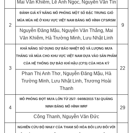
Mai Văn Khiêm, Lê Ánh Ngọc, Nguyễn Văn Tín
ĐÁNH GIÁ KỸ NĂNG MÔ PHỎNG MỘT SỐ ĐẶC TRƯNG GIÓ
MÙA MÙA HÈ Ở KHU VỰC VIỆT NAM BẰNG MÔ HÌNH CFS/RSM
2
9
Nguyễn Đăng Mậu, Nguyễn Văn Thắng, Mai
Văn Khiêm, Hà Trường Minh, Lưu Nhật Linh
KHẢ NĂNG SỬ DỤNG DỰ BÁO NHIỆT ĐỘ VÀ LƯỢNG MƯA
THÁNG VÀ MÙA CHO KHU VỰC VIỆT NAM DỰA VÀO SẢN PHẨM
CỦA HỆ THỐNG DỰ BÁO KHÍ HẬU (CFS) CỦA HOA KỲ
3
22
Phan Thị Anh Thơ, Nguyễn Đăng Mậu, Hà
Trường Minh, Lưu Nhật Linh, Trương Hoài
Thanh
MÔ PHỎNG ĐỢT MƯA LỚN TỪ 25/7- 04/08/2015 TẠI QUẢNG
NINH BẰNG MÔ HÌNH WRF
4
29
Công Thanh, Nguyễn Văn Đức
NGHIÊN CỨU ĐỘ NHẠY CỦA THAM SỐ HÓA ĐỐI LƯU ĐỐI VỚI