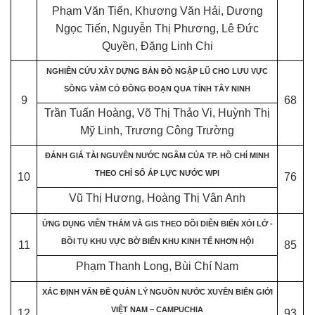
Phạm Văn Tiến, Khương Văn Hải, Dương
Ngọc Tiến, Nguyễn Thị Phương, Lê Đức
Quyền, Đặng Linh Chi
NGHIÊN CỨU XÂY DỰNG BẢN ĐỒ NGẬP LŨ CHO LƯU VỰC
SÔNG VÀM CỎ ĐÔNG ĐOẠN QUA TỈNH TÂY NINH
9
68
Trần Tuấn Hoàng, Võ Thị Thảo Vi, Huỳnh Thị
Mỹ Linh, Trương Công Trường
ĐÁNH GIÁ TÀI NGUYÊN NƯỚC NGẦM CỦA TP. HỒ CHÍ MINH
THEO CHỈ SỐ ÁP LỰC NƯỚC WPI
10
76
Vũ Thị Hương, Hoàng Thị Vân Anh
ỨNG DỤNG VIỄN THÁM VÀ GIS THEO DÕI DIỄN BIẾN XÓI LỞ -
BỒI TỤ KHU VỰC BỜ BIỂN KHU KINH TẾ NHƠN HỘI
11
85
Phạm Thanh Long, Bùi Chí Nam
XÁC ĐỊNH VẤN ĐỀ QUẢN LÝ NGUỒN NƯỚC XUYÊN BIÊN GIỚI
VIỆT NAM – CAMPUCHIA
12
93