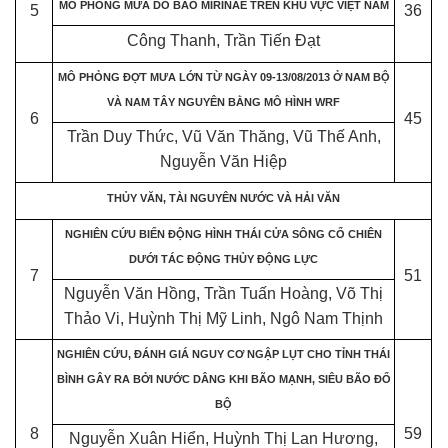
MÔ PHỎNG MƯA DO BÃO MIRINAE TRÊN KHU VỰC VIỆT NAM
5
36
Công Thanh, Trần Tiến Đạt
MÔ PHỎNG ĐỢT MƯA LỚN TỪ NGÀY 09-13/08/2013 Ở NAM BỘ
VÀ NAM TÂY NGUYÊN BẰNG MÔ HÌNH WRF
6
45
Trần Duy Thức, Vũ Văn Thăng, Vũ Thế Anh,
Nguyễn Văn Hiệp
THỦY VĂN, TÀI NGUYÊN NƯỚC VÀ HẢI VĂN
NGHIÊN CỨU BIẾN ĐỘNG HÌNH THÁI CỬA SÔNG CỔ CHIÊN
DƯỚI TÁC ĐỘNG THỦY ĐỘNG LỰC
7
51
Nguyễn Văn Hồng, Trần Tuấn Hoàng, Võ Thị
Thảo Vi, Huỳnh Thị Mỹ Linh, Ngô Nam Thịnh
NGHIÊN CỨU, ĐÁNH GIÁ NGUY CƠ NGẬP LỤT CHO TỈNH THÁI
BÌNH GÂY RA BỞI NƯỚC DÂNG KHI BÃO MẠNH, SIÊU BÃO ĐỔ
BỘ
8
59
Nguyễn Xuân Hiển, Huỳnh Thị Lan Hương,