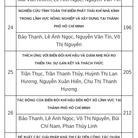
NGHIÊN CỨU TÍNH TOÁN THÍ ĐIỂM PHÁT THẢI KHÍ NHÀ KÍNH
TRONG LĨNH VỰC NÔNG NGHIỆP VÀ XÂY DỰNG TẠI THÀNH
PHỐ HỒ CHÍ MINH
24
196
Bảo Thạnh, Lê Ánh Ngọc, Nguyễn Văn Tín, Võ
Thị Nguyên
THÍCH ỨNG VỚI BIẾN ĐỔI KHÍ HẬU VÀ GIẢM NHẸ RỦI RO
THIÊN TAI: SỰ GẮN KẾT VÀ THÁCH THỨC
25
205
Trần Thục, Trần Thanh Thủy, Huỳnh Thị Lan
Hương, Nguyễn Xuân Hiển, Chu Thị Thanh
Hương
TÁC ĐỘNG CỦA BIẾN ĐỔI KHÍ HẬU ĐẾN MỘT SỐ LĨNH VỰC TẠI
THÀNH PHỐ HỒ CHÍ MINH
26
212
Bảo Thạnh, Lê Ánh Ngọc, Võ Thị Nguyên, Bùi
Chí Nam, Phan Thùy Linh
ĐỀ XUẤT CÁC GIẢI PHÁP KHẢ THI CẢI TIẾN CÔNG TÁC QUẢN