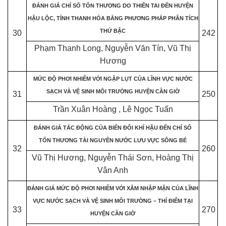
ĐÁNH GIÁ CHỈ SỐ TỔN THƯƠNG DO THIÊN TAI ĐẾN HUYỆN
HẬU LỘC, TỈNH THANH HÓA BẰNG PHƯƠNG PHÁP PHÂN TÍCH
THỨ BẬC
30
242
Phạm Thanh Long, Nguyễn Văn Tín, Vũ Thị
Hương
MỨC ĐỘ PHƠI NHIỄM VỚI NGẬP LỤT CỦA LĨNH VỰC NƯỚC
SẠCH VÀ VỆ SINH MÔI TRƯỜNG HUYỆN CẦN GIỜ
31
250
Trần Xuân Hoàng , Lê Ngọc Tuấn
ĐÁNH GIÁ TÁC ĐỘNG CỦA BIẾN ĐỔI KHÍ HẬU ĐẾN CHỈ SỐ
TỔN THƯƠNG TÀI NGUYÊN NƯỚC LƯU VỰC SÔNG BÉ
32
260
Vũ Thị Hương, Nguyễn Thái Sơn, Hoàng Thị
Vân Anh
ĐÁNH GIÁ MỨC ĐỘ PHƠI NHIỄM VỚI XÂM NHẬP MẶN CỦA LĨNH
VỰC NƯỚC SẠCH VÀ VỆ SINH MÔI TRƯỜNG – THÍ ĐIỂM TẠI
33
270
HUYỆN CẦN GIỜ