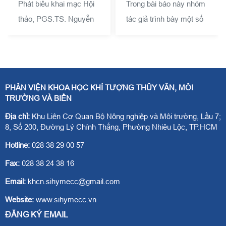
Phát biểu khai mạc Hội
Trong bài báo này nhóm
trường và Biến đổi khí
hậu
thảo, PGS.TS. Nguyễn
tác giả trình bày một số
Văn Thắng – Viện
kết quả thử nghiệm áp
trưởng Viện Khoa học
dụng sơ đồ ban đầu hóa
KTTV và BĐKH cho
bão NC2011 để mô
biết: Được sự chỉ đạo,
phỏng cấu trúc cơn bão
PHÂN VIỆN KHOA HỌC KHÍ TƯỢNG THỦY VĂN, MÔI
quan tâm và tạo điều
số 12 (Damrey) năm
TRƯỜNG VÀ BIỂN
kiện của Bộ TN&MT,
2017 bằng mô hình
Địa chỉ:
Khu Liên Cơ Quan Bộ Nông nghiệp và Môi trường, Lầu 7;
Viện đã duy trì tổ chức
WRF với ba sơ đồ tham
8, Số 200, Đường Lý Chính Thắng, Phường Nhiêu Lộc, TP.HCM
Hội thảo khao học
số hóa đối lưu Betts-
Hotline:
028 38 29 00 57
thường niên nhằm tạo
Miller-Janjic, Kain-
Fax:
028 38 24 38 16
ra một diễn đàn trao đổi
Fritsch và Grell-
Email:
khcn.sihymecc@gmail.com
các kết quả nghiên cứu
Devenyi. Kết quả cho
Website:
www.sihymecc.vn
khoa học và công nghệ
thấy mô phỏng trị số khí
ĐĂNG KÝ EMAIL
trong suốt chặng đường
áp cực tiểu tại tâm bão