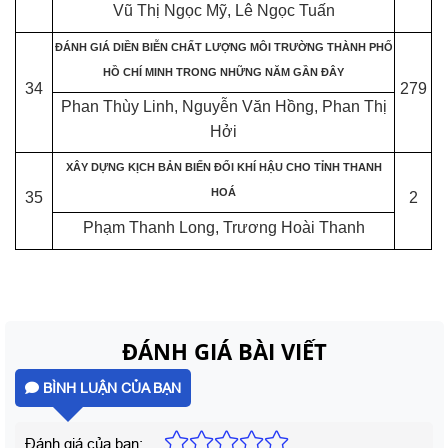
Vũ Thị Ngọc Mỹ, Lê Ngọc Tuấn
ĐÁNH GIÁ DIỀN BIỄN CHẤT LƯỢNG MÔI TRƯỜNG THÀNH PHỐ
HỒ CHÍ MINH TRONG NHỮNG NĂM GẦN ĐÂY
34
279
Phan Thùy Linh, Nguyễn Văn Hồng, Phan Thị
Hởi
XÂY DỰNG KỊCH BẢN BIẾN ĐỔI KHÍ HẬU CHO TỈNH THANH
HOÁ
35
2
Phạm Thanh Long, Trương Hoài Thanh
ĐÁNH GIÁ BÀI VIẾT
BÌNH LUẬN CỦA BẠN
Đánh giá của bạn: