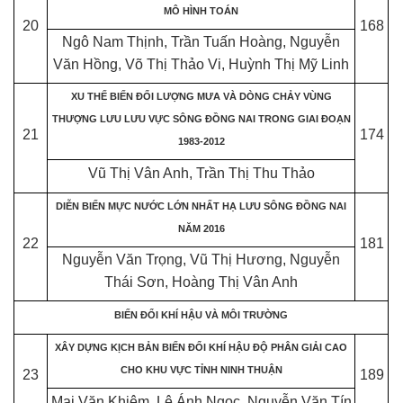
MÔ HÌNH TOÁN
20
168
Ngô Nam Thịnh, Trần Tuấn Hoàng, Nguyễn
Văn Hồng, Võ Thị Thảo Vi, Huỳnh Thị Mỹ Linh
XU THẾ BIẾN ĐỔI LƯỢNG MƯA VÀ DÒNG CHẢY VÙNG
THƯỢNG LƯU LƯU VỰC SÔNG ĐỒNG NAI TRONG GIAI ĐOẠN
21
174
1983-2012
Vũ Thị Vân Anh, Trần Thị Thu Thảo
DIỄN BIẾN MỰC NƯỚC LỚN NHẤT HẠ LƯU SÔNG ĐỒNG NAI
NĂM 2016
22
181
Nguyễn Văn Trọng, Vũ Thị Hương, Nguyễn
Thái Sơn, Hoàng Thị Vân Anh
BIẾN ĐỔI KHÍ HẬU VÀ MÔI TRƯỜNG
XÂY DỰNG KỊCH BẢN BIẾN ĐỔI KHÍ HẬU ĐỘ PHÂN GIẢI CAO
CHO KHU VỰC TỈNH NINH THUẬN
23
189
Mai Văn Khiêm, Lê Ánh Ngọc, Nguyễn Văn Tín