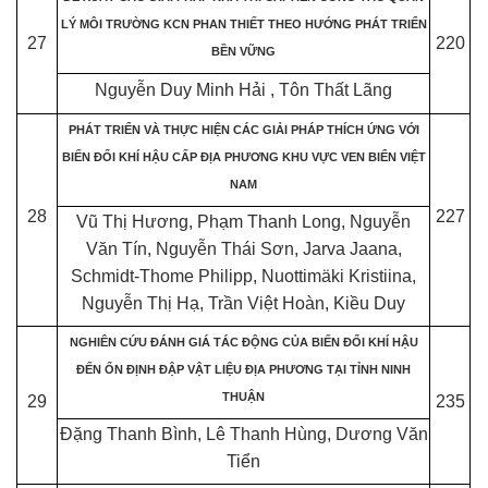
LÝ MÔI TRƯỜNG KCN PHAN THIẾT THEO HƯỚNG PHÁT TRIỂN
27
220
BỀN VỮNG
Nguyễn Duy Minh Hải , Tôn Thất Lãng
PHÁT TRIỂN VÀ THỰC HIỆN CÁC GIẢI PHÁP THÍCH ỨNG VỚI
BIẾN ĐỔI KHÍ HẬU CẤP ĐỊA PHƯƠNG KHU VỰC VEN BIỂN VIỆT
NAM
28
227
Vũ Thị Hương, Phạm Thanh Long, Nguyễn
Văn Tín, Nguyễn Thái Sơn, Jarva Jaana,
Schmidt-Thome Philipp, Nuottimäki Kristiina,
Nguyễn Thị Hạ, Trần Việt Hoàn, Kiều Duy
NGHIÊN CỨU ĐÁNH GIÁ TÁC ĐỘNG CỦA BIẾN ĐỔI KHÍ HẬU
ĐẾN ỔN ĐỊNH ĐẬP VẬT LIỆU ĐỊA PHƯƠNG TẠI TỈNH NINH
THUẬN
29
235
Đặng Thanh Bình, Lê Thanh Hùng, Dương Văn
Tiển