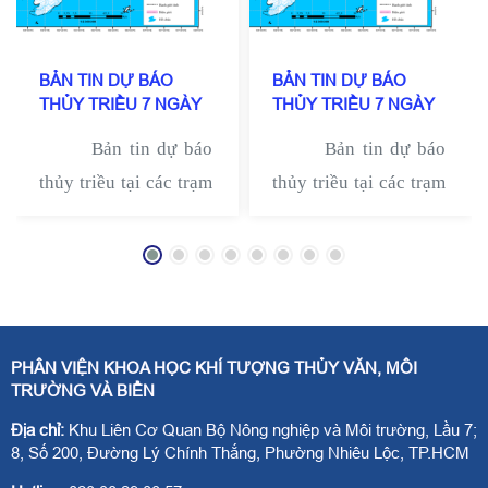
BẢN TIN DỰ BÁO
BẢN TIN DỰ BÁO
THỦY TRIỀU 7 NGÀY
THỦY TRIỀU 7 NGÀY
TỪ 30/03/2026 –
TỪ 23/03/2026 –
Bản tin dự báo
Bản tin dự báo
05/04/2026, SỐ 14/2026
29/03/2026, SỐ 13/2026
thủy triều tại các trạm
thủy triều tại các trạm
ven biển được cung
ven biển được cung
cấp bởi Phòng Nghiên
cấp bởi Phòng Nghiên
cứu Thủy Văn và Biển
cứu Thủy Văn và Biển
- Phân viện Khoa học
- Phân viện Khoa học
Khí tượng Thủy văn,
Khí tượng Thủy văn,
PHÂN VIỆN KHOA HỌC KHÍ TƯỢNG THỦY VĂN, MÔI
Môi trường và Biển
Môi trường và Biển
TRƯỜNG VÀ BIỂN
Địa chỉ:
Khu Liên Cơ Quan Bộ Nông nghiệp và Môi trường, Lầu 7;
8, Số 200, Đường Lý Chính Thắng, Phường Nhiêu Lộc, TP.HCM