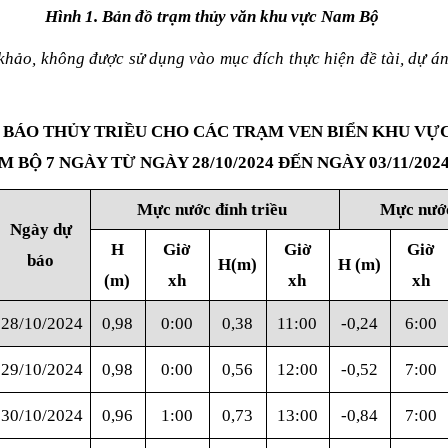
Hình 1. Bản đồ trạm thủy văn khu vực Nam Bộ
khảo, không được sử dụng vào mục đích thực hiện đề tài, dự á
 BÁO THỦY TRIỀU CHO CÁC TRẠM VEN BIỂN KHU VỰ
M BỘ 7 NGÀY TỪ NGÀY
28
/
10
/2024 ĐẾN NGÀY
03
/
11
/202
Mực nước đỉnh triều
Mực nước
Ngày dự
H
Giờ
Giờ
Giờ
báo
H(m)
H (m)
(m)
xh
xh
xh
28/10/2024
0,98
0:00
0,38
11:00
-0,24
6:00
29/10/2024
0,98
0:00
0,56
12:00
-0,52
7:00
30/10/2024
0,96
1:00
0,73
13:00
-0,84
7:00