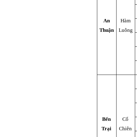
An
Hàm
Thuận
Luông
Bến
Cổ
Trại
Chiên