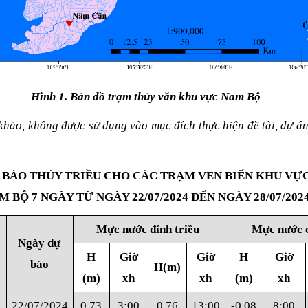
Hình 1. Bản đồ trạm thủy văn khu vực Nam Bộ
khảo, không được sử dụng vào mục đích thực hiện đề tài, dự á
 BÁO THỦY TRIỀU CHO CÁC TRẠM VEN BIỂN KHU VỰ
M BỘ 7 NGÀY TỪ NGÀY 22/07/2024 ĐẾN NGÀY 28/07/202
Mực nước đỉnh triều
Mực nước c
Ngày dự
H
Giờ
Giờ
H
Giờ
báo
H(m)
(m)
xh
xh
(m)
xh
22/07/2024
0,73
3:00
0,76
13:00
-0,08
8:00