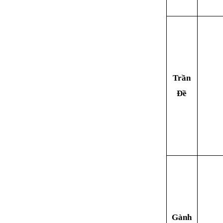
Trần
Đề
Gành