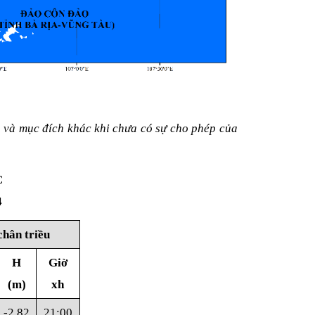
n và mục đích khác khi chưa có sự cho phép của
C
4
hân triều
H
Giờ
(m)
xh
-2,82
21:00