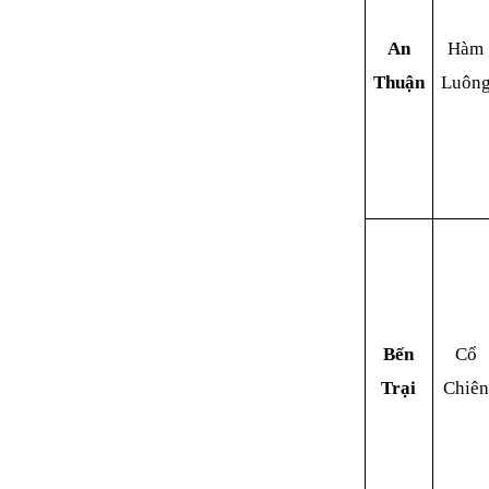
An
Hàm
Thuận
Luôn
Bến
Cổ
Trại
Chiên