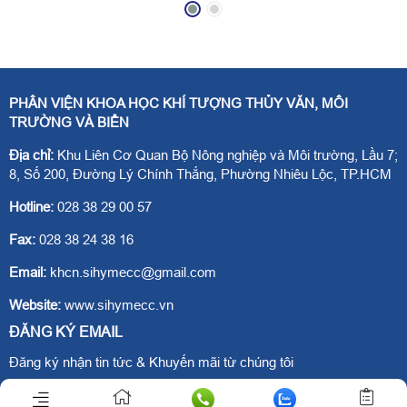
và Biến đổi khí hậu
thích ứng với biến đổi
(BĐKH), Trung tâm
khí hậu khu vực ven
Cảnh báo và Dự báo
biển cấp địa phương ở
Tài nguyên nước đã
Việt Nam”(VIETADAPT
PHÂN VIỆN KHOA HỌC KHÍ TƯỢNG THỦY VĂN, MÔI
phối hợp với Cục Địa
II), Thanh Hóa
TRƯỜNG VÀ BIỂN
chất Phần Lan tổ chức
06.05.2016
Địa chỉ:
Khu Liên Cơ Quan Bộ Nông nghiệp và Môi trường, Lầu 7;
Hội thảo tổng kết dự án
8, Số 200, Đường Lý Chính Thắng, Phường Nhiêu Lộc, TP.HCM
“Phát triển và thực hiện
Hotline:
028 38 29 00 57
các giải pháp thích ứng
Fax:
028 38 24 38 16
với BĐKH cấp địa
Email:
khcn.sihymecc@gmail.com
phương tại các vùng
ven biển Việt Nam”
Website:
www.sihymecc.vn
(VIETADAPT II).
ĐĂNG KÝ EMAIL
Đăng ký nhận tin tức & Khuyến mãi từ chúng tôi