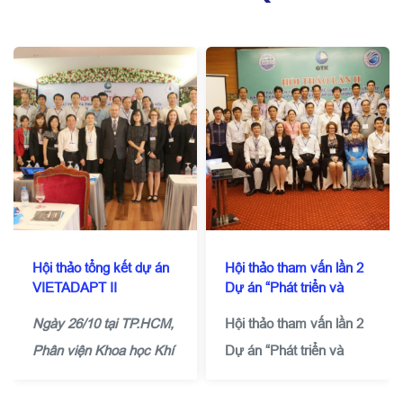
Hội thảo tổng kết dự án
Hội thảo tham vấn lần 2
VIETADAPT II
Dự án “Phát triển và
thực hiện các giải pháp
Ngày 26/10 tại TP.HCM,
Hội thảo tham vấn lần 2
thích ứng với biến đổi
khí hậu khu vực ven
Phân viện Khoa học Khí
Dự án “Phát triển và
biển cấp địa phương ở
tượng thủy văn (KTTV)
thực hiện các giải pháp
Việt Nam”