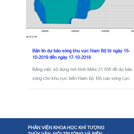
Bản tin dự báo sóng khu vực Nam Bộ từ ngày 15-
10-2019 đến ngày 17-10-2019
Bằng việc sử dụng mô hình Mike 21 SW để dự báo
sóng cho khu vực biển Nam bộ. Độ cao sóng cực
đại của sóng biển là quan trọng nhất trong những
đặc trưng của sóng, vì những sóng lớn thường gây
nguy hiểm đối với tàu thuyền và các công trình ven
biển.
PHÂN VIỆN KHOA HỌC KHÍ TƯỢNG
THỦY VĂN, MÔI TRƯỜNG VÀ BIỂN