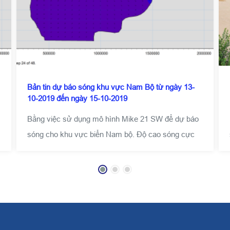
Bản tin dự báo sóng khu vực Nam Bộ từ ngày 13-
10-2019 đến ngày 15-10-2019
Bằng việc sử dụng mô hình Mike 21 SW để dự báo
sóng cho khu vực biển Nam bộ. Độ cao sóng cực
đại của sóng biển là quan trọng nhất trong những
đặc trưng của sóng, vì những sóng lớn thường gây
nguy hiểm đối với tàu thuyền và các công trình ven
biển.