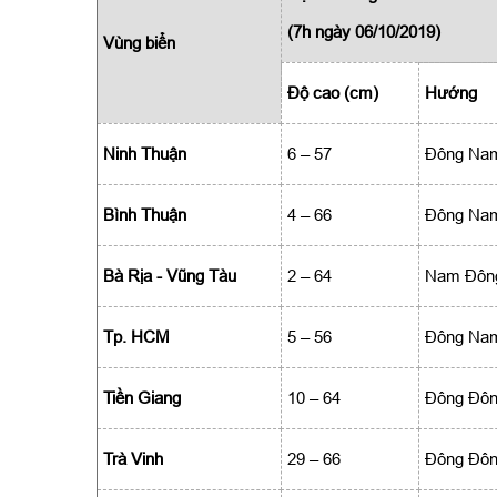
(7h ngày 06/10/2019)
Vùng biển
Độ cao (cm)
Hướng
Ninh Thuận
6 – 57
Đông Na
Bình Thuận
4 – 66
Đông Na
Bà Rịa - Vũng Tàu
2 – 64
Nam Đôn
Tp. HCM
5 – 56
Đông Na
Tiền Giang
10 – 64
Đông Đô
Trà Vinh
29 – 66
Đông Đô