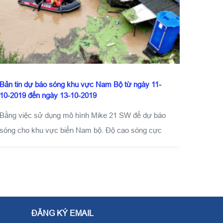
Bản tin dự báo sóng khu vực Nam Bộ từ ngày 11-
10-2019 đến ngày 13-10-2019
Bằng việc sử dụng mô hình Mike 21 SW để dự báo
sóng cho khu vực biển Nam bộ. Độ cao sóng cực
đại của sóng biển là quan trọng nhất trong những
đặc trưng của sóng, vì những sóng lớn thường gây
nguy hiểm đối với tàu thuyền và các công trình ven
biển.
ĐĂNG KÝ EMAIL