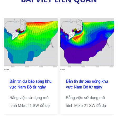
Bản tin dự báo sóng khu
Bản tin dự báo sóng khu
vực Nam Bộ từ ngày
vực Nam Bộ từ ngày
15-10-2019 đến ngày
13-10-2019 đến ngày
Bằng việc sử dụng mô
Bằng việc sử dụng mô
17-10-2019
15-10-2019
hình Mike 21 SW để dự
hình Mike 21 SW để dự
báo sóng cho khu vực
báo sóng cho khu vực