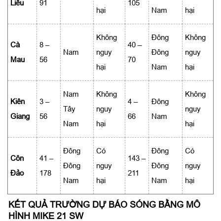
Liêu
91
105
hại
Nam
hại
Không
Đông
Không
Cà
8 –
40 –
Nam
nguy
Đông
nguy
Mau
56
70
hại
Nam
hại
Nam
Không
Không
Kiên
3 –
4 –
Đông
Tây
nguy
nguy
Giang
56
66
Nam
Nam
hại
hại
Đông
Có
Đông
Có
Côn
41 –
143 –
Đông
nguy
Đông
nguy
Đảo
178
211
Nam
hại
Nam
hại
KẾT QUẢ TRƯỜNG DỰ BÁO SÓNG BẰNG MÔ
HÌNH MIKE 21 SW