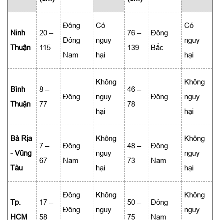
Đông
Có
Có
Ninh
20 –
76 –
Đông
Đông
nguy
nguy
Thuận
115
139
Bắc
Nam
hại
hại
Không
Không
Bình
8 –
46 –
Đông
nguy
Đông
nguy
Thuận
77
78
hại
hại
Bà Rịa
Không
Không
7 –
Đông
48 –
Đông
- Vũng
nguy
nguy
67
Nam
73
Nam
Tàu
hại
hại
Đông
Không
Không
Tp.
17 –
50 –
Đông
Đông
nguy
nguy
HCM
58
75
Nam