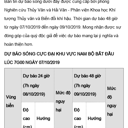
Bản tin dự báo sóng dưới đây được cung cấp bởi phòng
Nghiên cứu Thủy Văn và Hải Văn - Phân viện Khoa học Khí
tượng Thủy văn và Biến đổi khí hậu. Thời gian dự báo 48 giờ
từ ngày 07/10/2019 đến ngày 09/10/2019. Mong nhận được sự
đóng góp của quý độc giả để việc dự báo mang lại ý nghĩa và
hoàn thiện hơn.
DỰ BÁO SÓNG CỰC ĐẠI KHU VỰC NAM BỘ BẮT ĐẦU
LÚC 7G00 NGÀY 07/10/2019
Dự báo 24 giờ
Dự báo 48 giờ
(7h ngày
(7h ngày
Mức
Mức độ
08/10/2019)
09/10/2019)
Vùng
độ
nguy
biển
nguy
Độ
hại
Độ
hại
cao
Hướng
cao
Hướng
(cm)
(cm)