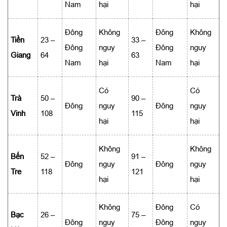
Nam
hại
hại
Đông
Không
Đông
Không
Tiền
23 –
33 –
Đông
nguy
Đông
nguy
Giang
64
63
Nam
hại
Nam
hại
Có
Có
Trà
50 –
90 –
Đông
nguy
Đông
nguy
Vinh
108
115
hại
hại
Không
Không
Bến
52 –
91 –
Đông
nguy
Đông
nguy
Tre
118
121
hại
hại
Không
Đông
Có
Bạc
26 –
75 –
Đông
nguy
Đông
nguy