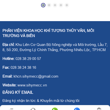
biển Nam bộ. Độ cao
biển Nam bộ. Độ cao
sóng cực đại của sóng
sóng cực đại của sóng
biển là quan trọng nhất
biển là quan trọng nhất
trong những đặc trưng
trong những đặc trưng
PHÂN VIỆN KHOA HỌC KHÍ TƯỢNG THỦY VĂN, MÔI
của sóng, vì những
của sóng, vì những
TRƯỜNG VÀ BIỂN
sóng lớn thường gây
sóng lớn thường gây
Địa chỉ:
Khu Liên Cơ Quan Bộ Nông nghiệp và Môi trường, Lầu 7;
nguy hiểm đối với tàu
nguy hiểm đối với tàu
8, Số 200, Đường Lý Chính Thắng, Phường Nhiêu Lộc, TP.HCM
thuyền và các công
thuyền và các công
Hotline:
028 38 29 00 57
trình ven biển.
trình ven biển.
Fax:
028 38 24 38 16
Email:
khcn.sihymecc@gmail.com
Website:
www.sihymecc.vn
ĐĂNG KÝ EMAIL
Đăng ký nhận tin tức & Khuyến mãi từ chúng tôi