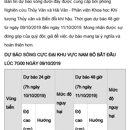
Bản tin dự báo sóng dưới đây được cung cấp bởi phòng
Nghiên cứu Thủy Văn và Hải Văn - Phân viện Khoa học Khí
tượng Thủy văn và Biến đổi khí hậu. Thời gian dự báo 48 giờ
từ ngày 09/10/2019 đến ngày 11/10/2019. Mong nhận được sự
đóng góp của quý độc giả để việc dự báo mang lại ý nghĩa và
hoàn thiện hơn.
DỰ BÁO SÓNG CỰC ĐẠI KHU VỰC NAM BỘ BẮT ĐẦU
LÚC 7G00 NGÀY 09/10/2019
Dự báo 24 giờ
Dự báo 48 giờ
(7h ngày
(7h ngày
Mức
Mức độ
10/10/2019)
11/10/2019)
Vùng
độ
nguy
biển
nguy
Độ
hại
Độ
hại
cao
Hướng
cao
Hướng
(cm)
(cm)