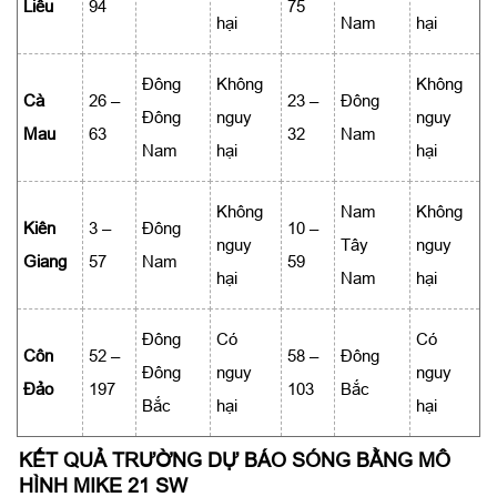
Liêu
94
75
hại
Nam
hại
Đông
Không
Không
Cà
26 –
23 –
Đông
Đông
nguy
nguy
Mau
63
32
Nam
Nam
hại
hại
Không
Nam
Không
Kiên
3 –
Đông
10 –
nguy
Tây
nguy
Giang
57
Nam
59
hại
Nam
hại
Đông
Có
Có
Côn
52 –
58 –
Đông
Đông
nguy
nguy
Đảo
197
103
Bắc
Bắc
hại
hại
KẾT QUẢ TRƯỜNG DỰ BÁO SÓNG BẰNG MÔ
HÌNH MIKE 21 SW