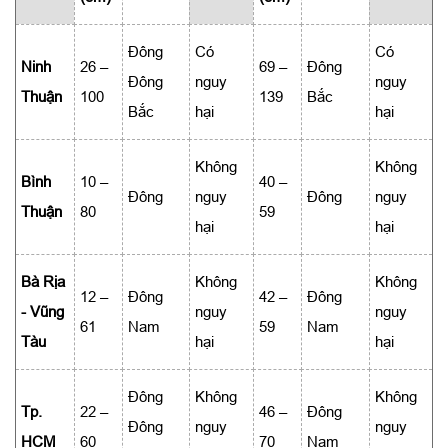
Đông
Có
Có
Ninh
26 –
69 –
Đông
Đông
nguy
nguy
Thuận
100
139
Bắc
Bắc
hại
hại
Không
Không
Bình
10 –
40 –
Đông
nguy
Đông
nguy
Thuận
80
59
hại
hại
Bà Rịa
Không
Không
12 –
Đông
42 –
Đông
- Vũng
nguy
nguy
61
Nam
59
Nam
Tàu
hại
hại
Đông
Không
Không
Tp.
22 –
46 –
Đông
Đông
nguy
nguy
HCM
60
70
Nam