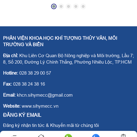
biển Nam bộ. Độ cao
biển Nam bộ. Độ cao
sóng cực đại của sóng
sóng cực đại của sóng
biển là quan trọng nhất
biển là quan trọng nhất
trong những đặc trưng
trong những đặc trưng
PHÂN VIỆN KHOA HỌC KHÍ TƯỢNG THỦY VĂN, MÔI
của sóng, vì những
của sóng, vì những
TRƯỜNG VÀ BIỂN
sóng lớn thường gây
sóng lớn thường gây
Địa chỉ:
Khu Liên Cơ Quan Bộ Nông nghiệp và Môi trường, Lầu 7;
nguy hiểm đối với tàu
nguy hiểm đối với tàu
8, Số 200, Đường Lý Chính Thắng, Phường Nhiêu Lộc, TP.HCM
thuyền và các công
thuyền và các công
Hotline:
028 38 29 00 57
trình ven biển.
trình ven biển.
Fax:
028 38 24 38 16
Email:
khcn.sihymecc@gmail.com
Website:
www.sihymecc.vn
ĐĂNG KÝ EMAIL
Đăng ký nhận tin tức & Khuyến mãi từ chúng tôi