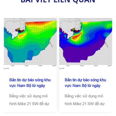
Bản tin dự báo sóng khu
Bản tin dự báo sóng khu
vực Nam Bộ từ ngày
vực Nam Bộ từ ngày
15-10-2019 đến ngày
13-10-2019 đến ngày
Bằng việc sử dụng mô
Bằng việc sử dụng mô
17-10-2019
15-10-2019
hình Mike 21 SW để dự
hình Mike 21 SW để dự
báo sóng cho khu vực
báo sóng cho khu vực